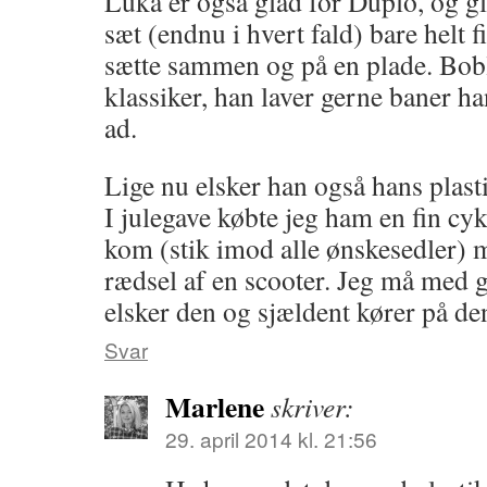
Luka er også glad for Duplo, og g
sæt (endnu i hvert fald) bare helt f
sætte sammen og på en plade. Bobl
klassiker, han laver gerne baner h
ad.
Lige nu elsker han også hans plasti
I julegave købte jeg ham en fin cy
kom (stik imod alle ønskesedler) m
rædsel af en scooter. Jeg må med
elsker den og sjældent kører på de
Svar
Marlene
skriver:
29. april 2014 kl. 21:56