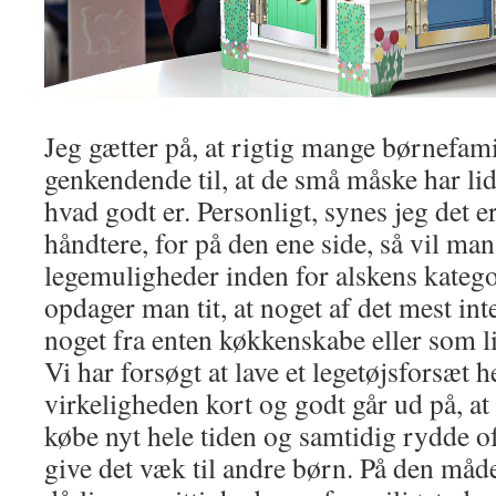
Jeg gætter på, at rigtig mange børnefami
genkendende til, at de små måske har lid
hvad godt er. Personligt, synes jeg det 
håndtere, for på den ene side, så vil man
legemuligheder inden for alskens katego
opdager man tit, at noget af det mest inte
noget fra enten køkkenskabe eller som lig
Vi har forsøgt at lave et legetøjsforsæt
virkeligheden kort og godt går ud på, at
købe nyt hele tiden og samtidig rydde of
give det væk til andre børn. På den måde 