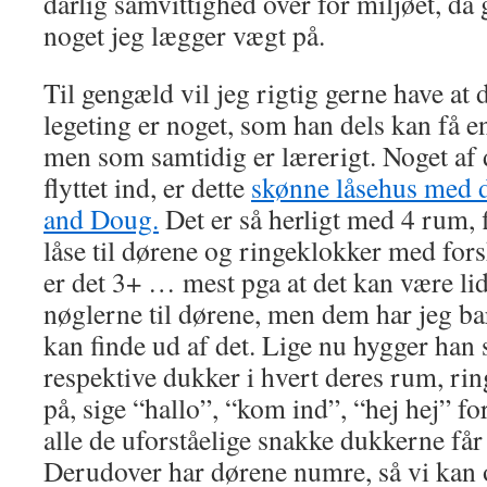
dårlig samvittighed over for miljøet, da
noget jeg lægger vægt på.
Til gengæld vil jeg rigtig gerne have at 
legeting er noget, som han dels kan få e
men som samtidig er lærerigt. Noget af 
flyttet ind, er dette
skønne låsehus med d
and Doug.
Det er så herligt med 4 rum, 
låse til dørene og ringeklokker med fors
er det 3+ … mest pga at det kan være lid
nøglerne til dørene, men dem har jeg bar
kan finde ud af det. Lige nu hygger han 
respektive dukker i hvert deres rum, ri
på, sige “hallo”, “kom ind”, “hej hej” for
alle de uforståelige snakke dukkerne får
Derudover har dørene numre, så vi kan o