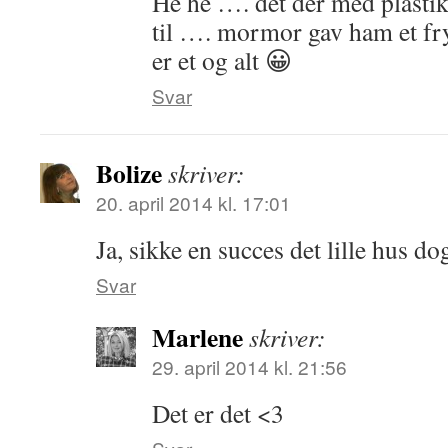
He he …. det der med plasti
til …. mormor gav ham et fry
er et og alt 😀
Svar
Bolize
skriver:
20. april 2014 kl. 17:01
Ja, sikke en succes det lille hus do
Svar
Marlene
skriver:
29. april 2014 kl. 21:56
Det er det <3