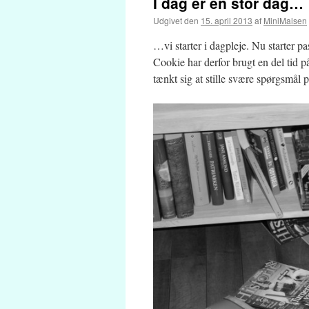
I dag er en stor dag…
Udgivet den
15. april 2013
af
MiniMalsen
…vi starter i dagpleje. Nu starter p
Cookie har derfor brugt en del tid på
tænkt sig at stille svære spørgsmål