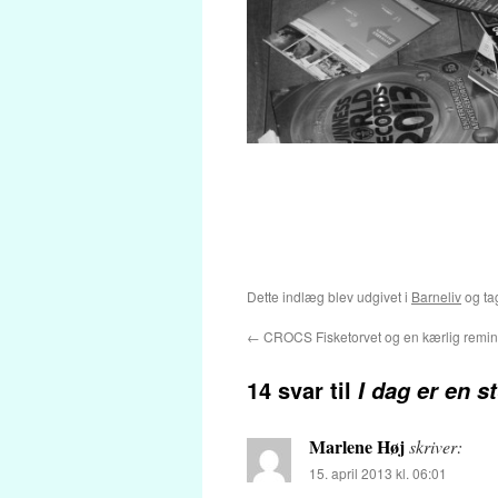
Dette indlæg blev udgivet i
Barneliv
og ta
←
CROCS Fisketorvet og en kærlig remi
14 svar til
I dag er en 
Marlene Høj
skriver:
15. april 2013 kl. 06:01