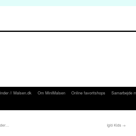
inder // Malsen.dk
Om MiniMalsen
Online favoritshops
Samarbejde m
nder…
ígló Kids
→