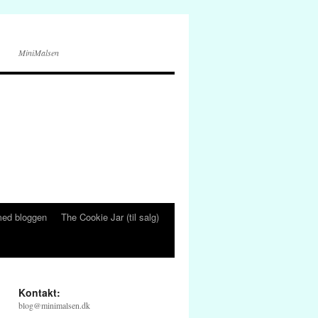
MiniMalsen
ed bloggen
The Cookie Jar (til salg)
Kontakt:
blog@minimalsen.dk