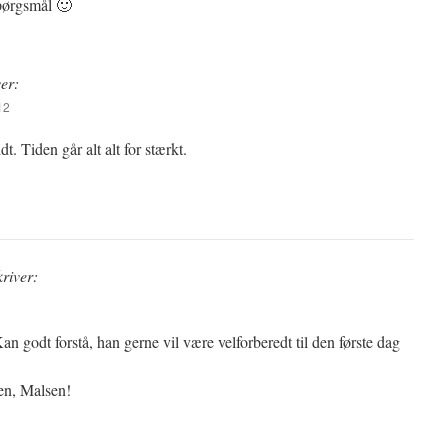
pørgsmål 🙂
ver:
12
dt. Tiden går alt alt for stærkt.
kriver:
n godt forstå, han gerne vil være velforberedt til den første dag
en, Malsen!