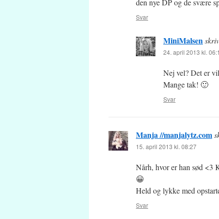
den nye DP og de svære s
Svar
MiniMalsen
skri
24. april 2013 kl. 06:
Nej vel? Det er vil
Mange tak! 🙂
Svar
Manja //manjalytz.com
s
15. april 2013 kl. 08:27
Nårh, hvor er han sød <3 Ka
😀
Held og lykke med opstart
Svar