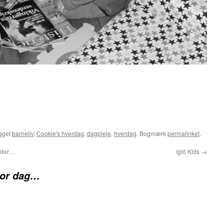
gget
barneliv
,
Cookie's hverdag
,
dagpleje
,
hverdag
. Bogmærk
permalinket
.
nder…
ígló Kids
→
stor dag…