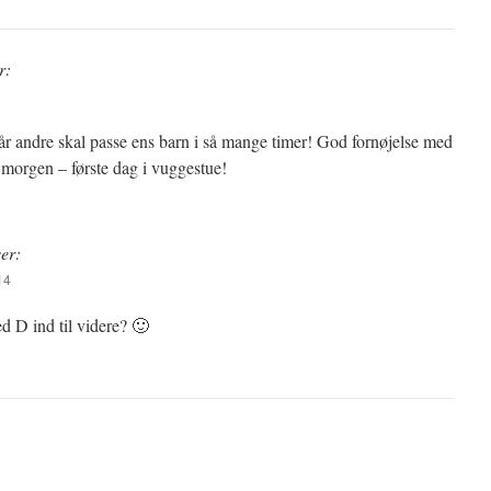
r:
når andre skal passe ens barn i så mange timer! God fornøjelse med
 morgen – første dag i vuggestue!
ver:
14
ed D ind til videre? 🙂