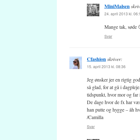
MiniMalsen
skri
24. april 2013 kl. 06:
Mange tak, søde 
Svar
Cfashion
skriver:
15. april 2013 kl. 08:36
Jeg ønsker jer en rigtig g
så glad, for at gå i dagplej
tidspunkt, hvor mor og far
De dage hvor de fx har være
han putte og hygge – åh hv
/Camilla
Svar