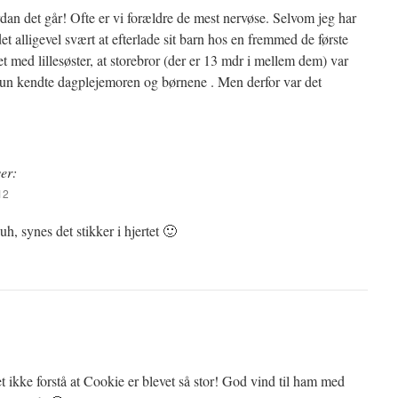
an det går! Ofte er vi forældre de mest nervøse. Selvom jeg har
det alligevel svært at efterlade sit barn hos en fremmed de første
et med lillesøster, at storebror (der er 13 mdr i mellem dem) var
hun kendte dagplejemoren og børnene . Men derfor var det
ver:
12
uh, synes det stikker i hjertet 🙂
et ikke forstå at Cookie er blevet så stor! God vind til ham med