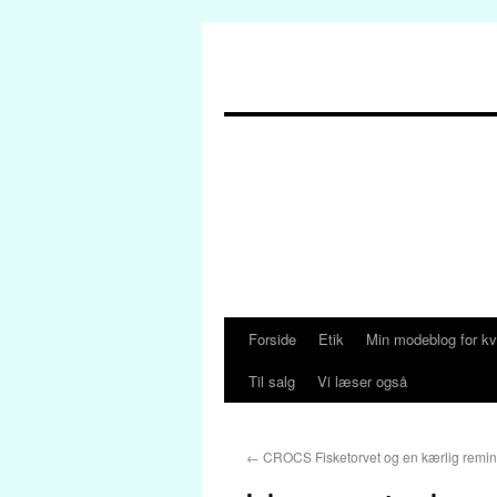
Forside
Etik
Min modeblog for kv
Hop
Til salg
Vi læser også
til
indhold
←
CROCS Fisketorvet og en kærlig remi