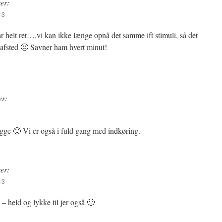
ver:
13
r helt ret….vi kan ikke længe opnå det samme ift stimuli, så det
l afsted 🙂 Savner ham hvert minut!
er:
egge 🙂 Vi er også i fuld gang med indkøring.
ver:
13
– held og lykke til jer også 🙂