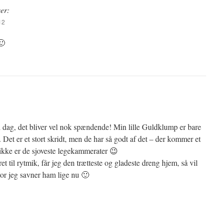
ver:
12
🙂
od dag, det bliver vel nok spændende! Min lille Guldklump er bare
e. Det er et stort skridt, men de har så godt af det – der kommer et
 ikke er de sjoveste legekammerater 😉
t til rytmik, får jeg den trætteste og gladeste dreng hjem, så vil
or jeg savner ham lige nu 🙂