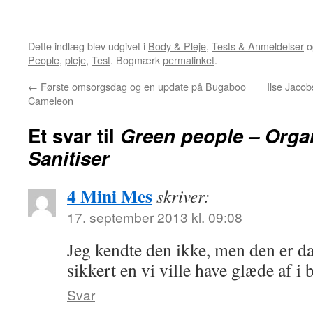
Dette indlæg blev udgivet i
Body & Pleje
,
Tests & Anmeldelser
o
People
,
pleje
,
Test
. Bogmærk
permalinket
.
←
Første omsorgsdag og en update på Bugaboo
Ilse Jaco
Cameleon
Et svar til
Green people – Orga
Sanitiser
4 Mini Mes
skriver:
17. september 2013 kl. 09:08
Jeg kendte den ikke, men den er da
sikkert en vi ville have glæde af i 
Svar