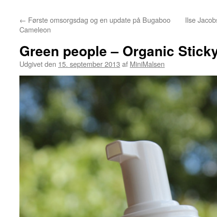
←
Første omsorgsdag og en update på Bugaboo
Ilse Jaco
Cameleon
Green people – Organic Sticky
Udgivet den
15. september 2013
af
MiniMalsen