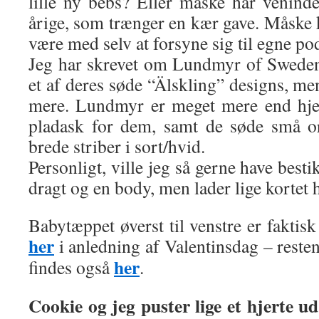
lille ny bebs? Eller måske har venind
årige, som trænger en kær gave. Måske 
være med selv at forsyne sig til egne po
Jeg har skrevet om Lundmyr of Sweden f
et af deres søde “Älskling” designs, men
mere. Lundmyr er meget mere end hjer
pladask for dem, samt de søde små or
brede striber i sort/hvid.
Personligt, ville jeg så gerne have besti
dragt og en body, men lader lige kortet h
Babytæppet øverst til venstre er faktisk 
her
i anledning af Valentinsdag – resten
her
findes også
.
Cookie og jeg puster lige et hjerte ud