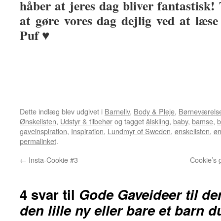
håber at jeres dag bliver fantastisk! 
at gøre vores dag dejlig ved at læs
Puf ♥
Dette indlæg blev udgivet i
Barneliv
,
Body & Pleje
,
Børneværels
Ønskelisten
,
Udstyr & tilbehør
og tagget
älskling
,
baby
,
bamse
,
b
gaveinspiration
,
Inspiration
,
Lundmyr of Sweden
,
ønskelisten
,
øn
permalinket
.
←
Insta-Cookie #3
Cookie’s 
4 svar til
Gode Gaveideer til d
den lille ny eller bare et barn d