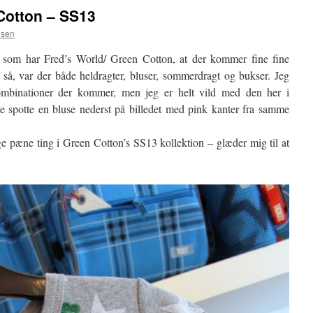
 Cotton – SS13
lsen
u som har Fred’s World/ Green Cotton, at der kommer fine fine
eg så, var der både heldragter, bluser, sommerdragt og bukser. Jeg
ombinationer der kommer, men jeg er helt vild med den her i
ge spotte en bluse nederst på billedet med pink kanter fra samme
nge pæne ting i Green Cotton’s SS13 kollektion – glæder mig til at