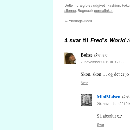
Dette indlæg blev udgivet i
Fashion
,
Foku
stjerner
. Bogmærk
permalinket
.
←
Yndlings-Bodil
4 svar til
Fred’s World 
Bolize
skriver:
7. november 2012 kl. 17:38
Skøn, skøn … og det er jo 
Svar
MiniMalsen
skri
20. november 2012 k
Så absolut 🙂
Svar