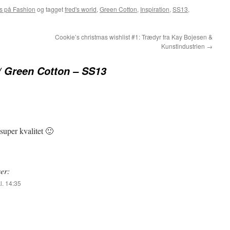
s på Fashion
og tagget
fred's world
,
Green Cotton
,
Inspiration
,
SS13
,
Cookie’s christmas wishlist #1: Trædyr fra Kay Bojesen &
Kunstindustrien
→
// Green Cotton – SS13
super kvalitet 🙂
ver:
l. 14:35