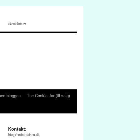
MiniMalsen
ed bloggen
The Cookie Jar (til salg)
Kontakt:
blog@minimalsen.dk