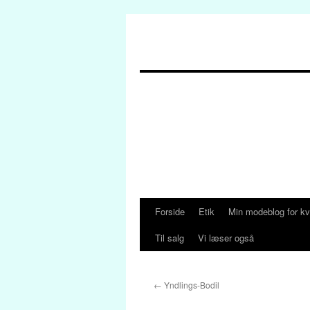
Forside
Etik
Min modeblog for kv
Hop
Til salg
Vi læser også
til
indhold
←
Yndlings-Bodil