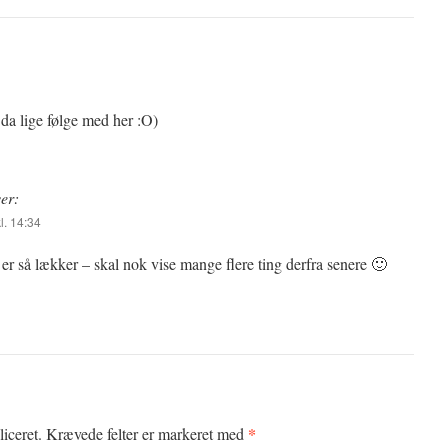
l da lige følge med her :O)
ver:
l. 14:34
er så lækker – skal nok vise mange flere ting derfra senere 🙂
*
iceret.
Krævede felter er markeret med