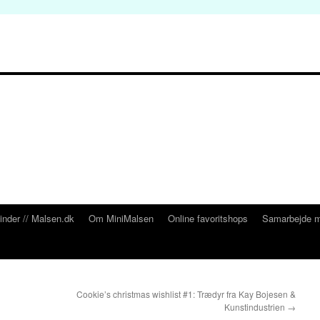
inder // Malsen.dk
Om MiniMalsen
Online favoritshops
Samarbejde m
Cookie’s christmas wishlist #1: Trædyr fra Kay Bojesen &
Kunstindustrien
→