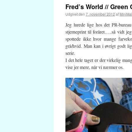
Fred’s World // Green
Udgivet den
7. november 2012
af
MiniMa
Jeg lurede lige hos det PR-burea
stjerneprint til foråret…..så vidt j
spottede ikke hvor mange farvek
grå/hvid. Man kan i øvrigt godt li
serie.
I det hele taget er der virkelig ma
vise jer mere, når vi nærmer os.