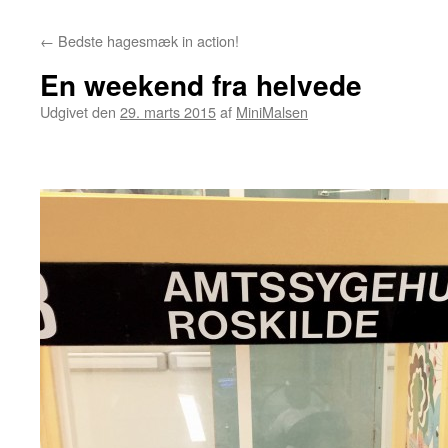
←
Bedste hagesmæk in action!
En weekend fra helvede
Udgivet den
29. marts 2015
af
MiniMalsen