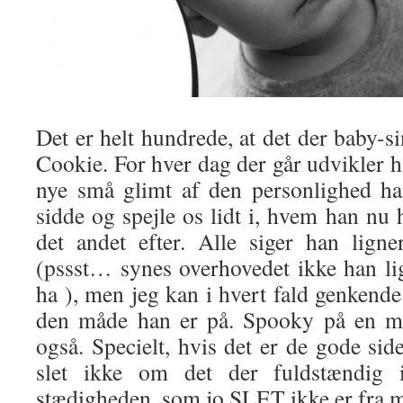
Det er helt hundrede, at det der baby-si
Cookie. For hver dag der går udvikler ha
nye små glimt af den personlighed ha
sidde og spejle os lidt i, hvem han nu 
det andet efter. Alle siger han lign
(pssst… synes overhovedet ikke han l
ha ), men jeg kan i hvert fald genkende
den måde han er på. Spooky på en må
også. Specielt, hvis det er de gode sid
slet ikke om det der fuldstændig 
stædigheden, som jo SLET ikke er fra m