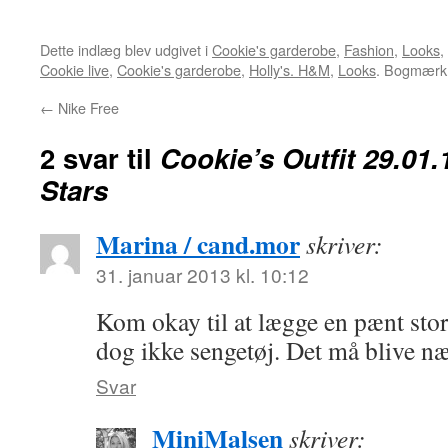
Dette indlæg blev udgivet i
Cookie's garderobe
,
Fashion
,
Looks
,
Cookie live
,
Cookie's garderobe
,
Holly's. H&M
,
Looks
. Bogmær
←
Nike Free
2 svar til
Cookie’s Outfit 29.01.
Stars
Marina / cand.mor
skriver:
31. januar 2013 kl. 10:12
Kom okay til at lægge en pænt stor
dog ikke sengetøj. Det må blive n
Svar
MiniMalsen
skriver: