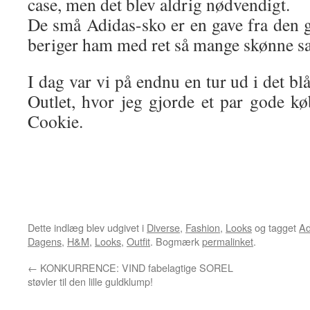
case, men det blev aldrig nødvendigt.
De små Adidas-sko er en gave fra den
beriger ham med ret så mange skønne sa
I dag var vi på endnu en tur ud i det bl
Outlet, hvor jeg gjorde et par gode kø
Cookie.
Dette indlæg blev udgivet i
Diverse
,
Fashion
,
Looks
og tagget
Ad
Dagens
,
H&M
,
Looks
,
Outfit
. Bogmærk
permalinket
.
←
KONKURRENCE: VIND fabelagtige SOREL
støvler til den lille guldklump!